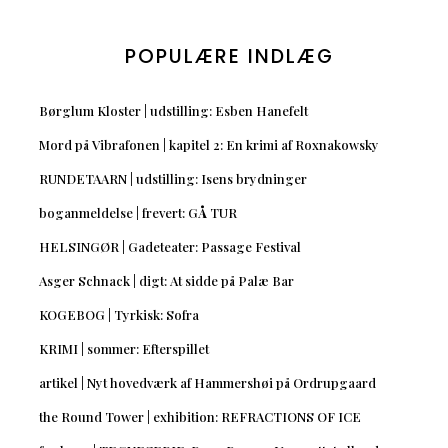
POPULÆRE INDLÆG
Børglum Kloster | udstilling: Esben Hanefelt
Mord på Vibrafonen | kapitel 2: En krimi af Roxnakowsky
RUNDETAARN | udstilling: Isens brydninger
boganmeldelse | frevert: GÅ TUR
HELSINGØR | Gadeteater: Passage Festival
Asger Schnack | digt: At sidde på Palæ Bar
KOGEBOG | Tyrkisk: Sofra
KRIMI | sommer: Efterspillet
artikel | Nyt hovedværk af Hammershøi på Ordrupgaard
the Round Tower | exhibition: REFRACTIONS OF ICE