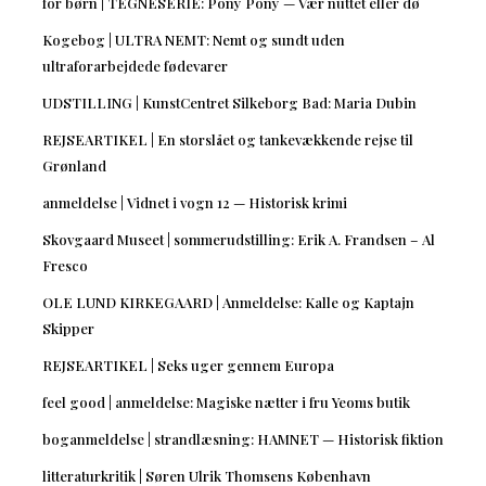
for børn | TEGNESERIE: Pony Pony — Vær nuttet eller dø
Kogebog | ULTRA NEMT: Nemt og sundt uden
ultraforarbejdede fødevarer
UDSTILLING | KunstCentret Silkeborg Bad: Maria Dubin
REJSEARTIKEL | En storslået og tankevækkende rejse til
Grønland
anmeldelse | Vidnet i vogn 12 — Historisk krimi
Skovgaard Museet | sommerudstilling: Erik A. Frandsen – Al
Fresco
OLE LUND KIRKEGAARD | Anmeldelse: Kalle og Kaptajn
Skipper
REJSEARTIKEL | Seks uger gennem Europa
feel good | anmeldelse: Magiske nætter i fru Yeoms butik
boganmeldelse | strandlæsning: HAMNET — Historisk fiktion
litteraturkritik | Søren Ulrik Thomsens København