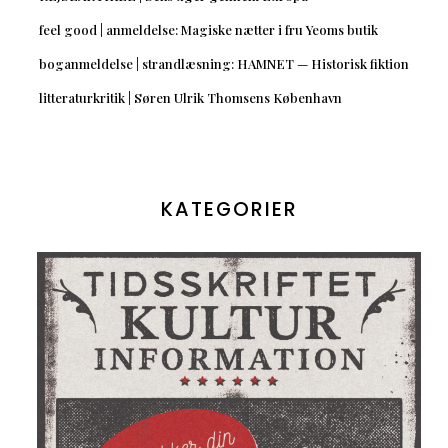
feel good | anmeldelse: Magiske nætter i fru Yeoms butik
boganmeldelse | strandlæsning: HAMNET — Historisk fiktion
litteraturkritik | Søren Ulrik Thomsens København
KATEGORIER