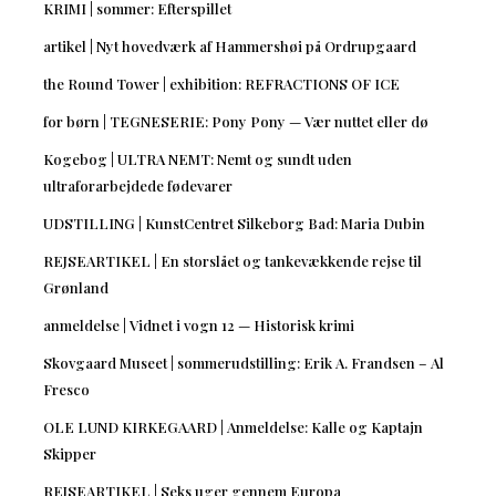
KRIMI | sommer: Efterspillet
artikel | Nyt hovedværk af Hammershøi på Ordrupgaard
the Round Tower | exhibition: REFRACTIONS OF ICE
for børn | TEGNESERIE: Pony Pony — Vær nuttet eller dø
Kogebog | ULTRA NEMT: Nemt og sundt uden
ultraforarbejdede fødevarer
UDSTILLING | KunstCentret Silkeborg Bad: Maria Dubin
REJSEARTIKEL | En storslået og tankevækkende rejse til
Grønland
anmeldelse | Vidnet i vogn 12 — Historisk krimi
Skovgaard Museet | sommerudstilling: Erik A. Frandsen – Al
Fresco
OLE LUND KIRKEGAARD | Anmeldelse: Kalle og Kaptajn
Skipper
REJSEARTIKEL | Seks uger gennem Europa