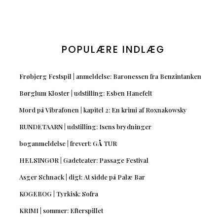
POPULÆRE INDLÆG
Frøbjerg Festspil | anmeldelse: Baronessen fra Benzintanken
Børglum Kloster | udstilling: Esben Hanefelt
Mord på Vibrafonen | kapitel 2: En krimi af Roxnakowsky
RUNDETAARN | udstilling: Isens brydninger
boganmeldelse | frevert: GÅ TUR
HELSINGØR | Gadeteater: Passage Festival
Asger Schnack | digt: At sidde på Palæ Bar
KOGEBOG | Tyrkisk: Sofra
KRIMI | sommer: Efterspillet