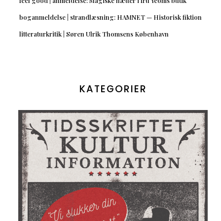
feel good | anmeldelse: Magiske nætter i fru Yeoms butik
boganmeldelse | strandlæsning: HAMNET — Historisk fiktion
litteraturkritik | Søren Ulrik Thomsens København
KATEGORIER