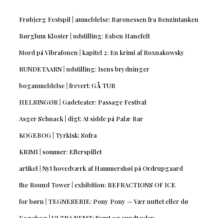
Frøbjerg Festspil | anmeldelse: Baronessen fra Benzintanken
Børglum Kloster | udstilling: Esben Hanefelt
Mord på Vibrafonen | kapitel 2: En krimi af Roxnakowsky
RUNDETAARN | udstilling: Isens brydninger
boganmeldelse | frevert: GÅ TUR
HELSINGØR | Gadeteater: Passage Festival
Asger Schnack | digt: At sidde på Palæ Bar
KOGEBOG | Tyrkisk: Sofra
KRIMI | sommer: Efterspillet
artikel | Nyt hovedværk af Hammershøi på Ordrupgaard
the Round Tower | exhibition: REFRACTIONS OF ICE
for børn | TEGNESERIE: Pony Pony — Vær nuttet eller dø
Kogebog | ULTRA NEMT: Nemt og sundt uden