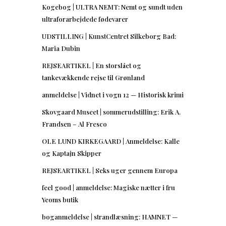
Kogebog | ULTRA NEMT: Nemt og sundt uden
ultraforarbejdede fødevarer
UDSTILLING | KunstCentret Silkeborg Bad:
Maria Dubin
REJSEARTIKEL | En storslået og
tankevækkende rejse til Grønland
anmeldelse | Vidnet i vogn 12 — Historisk krimi
Skovgaard Museet | sommerudstilling: Erik A.
Frandsen – Al Fresco
OLE LUND KIRKEGAARD | Anmeldelse: Kalle
og Kaptajn Skipper
REJSEARTIKEL | Seks uger gennem Europa
feel good | anmeldelse: Magiske nætter i fru
Yeoms butik
boganmeldelse | strandlæsning: HAMNET —