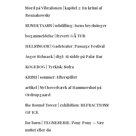
Mord på Vibrafonen | kapitel 2: En krimi af
Roxnakowsky
RUNDETAARN | udstilling: Isens brydninger
boganmeldelse | frevert: GÅ TUR
HELSINGØR | Gadeteater: Passage Festival
Asger Schnack | digt: At sidde på Palæ Bar
KOGEBOG | Tyrkisk: Sofra
KRIMI | sommer: Efterspillet
artikel | Nyt hovedværk af Hammershøi på
Ordrupgaard
the Round Tower | exhibition: REFRACTIONS
OF ICE
for børn | TEGNESERIE: Pony Pony — Vær
nuttet eller dø