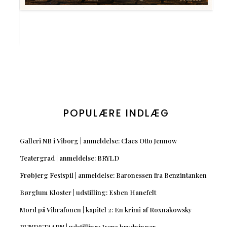
POPULÆRE INDLÆG
Galleri NB i Viborg | anmeldelse: Claes Otto Jennow
Teatergrad | anmeldelse: BRYLD
Frøbjerg Festspil | anmeldelse: Baronessen fra Benzintanken
Børglum Kloster | udstilling: Esben Hanefelt
Mord på Vibrafonen | kapitel 2: En krimi af Roxnakowsky
RUNDETAARN | udstilling: Isens brydninger