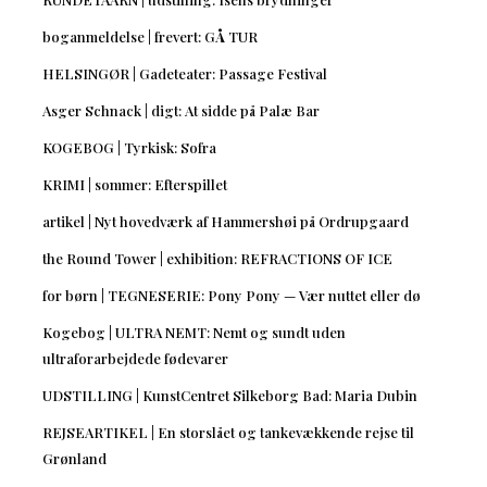
boganmeldelse | frevert: GÅ TUR
HELSINGØR | Gadeteater: Passage Festival
Asger Schnack | digt: At sidde på Palæ Bar
KOGEBOG | Tyrkisk: Sofra
KRIMI | sommer: Efterspillet
artikel | Nyt hovedværk af Hammershøi på Ordrupgaard
the Round Tower | exhibition: REFRACTIONS OF ICE
for børn | TEGNESERIE: Pony Pony — Vær nuttet eller dø
Kogebog | ULTRA NEMT: Nemt og sundt uden
ultraforarbejdede fødevarer
UDSTILLING | KunstCentret Silkeborg Bad: Maria Dubin
REJSEARTIKEL | En storslået og tankevækkende rejse til
Grønland