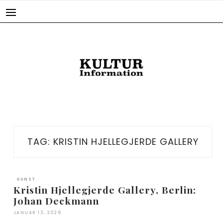
Skip
to
content
TAG:
KRISTIN HJELLEGJERDE GALLERY
KUNST
Kristin Hjellegjerde Gallery, Berlin:
Johan Deckmann
JANUAR 13, 2026