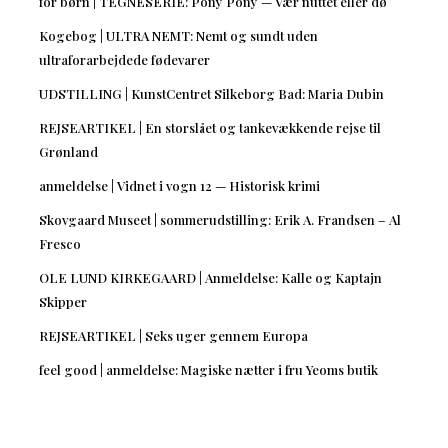
for børn | TEGNESERIE: Pony Pony — Vær nuttet eller dø
Kogebog | ULTRA NEMT: Nemt og sundt uden
ultraforarbejdede fødevarer
UDSTILLING | KunstCentret Silkeborg Bad: Maria Dubin
REJSEARTIKEL | En storslået og tankevækkende rejse til
Grønland
anmeldelse | Vidnet i vogn 12 — Historisk krimi
Skovgaard Museet | sommerudstilling: Erik A. Frandsen – Al
Fresco
OLE LUND KIRKEGAARD | Anmeldelse: Kalle og Kaptajn
Skipper
REJSEARTIKEL | Seks uger gennem Europa
feel good | anmeldelse: Magiske nætter i fru Yeoms butik