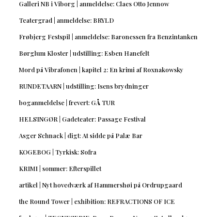
Galleri NB i Viborg | anmeldelse: Claes Otto Jennow
Teatergrad | anmeldelse: BRYLD
Frøbjerg Festspil | anmeldelse: Baronessen fra Benzintanken
Børglum Kloster | udstilling: Esben Hanefelt
Mord på Vibrafonen | kapitel 2: En krimi af Roxnakowsky
RUNDETAARN | udstilling: Isens brydninger
boganmeldelse | frevert: GÅ TUR
HELSINGØR | Gadeteater: Passage Festival
Asger Schnack | digt: At sidde på Palæ Bar
KOGEBOG | Tyrkisk: Sofra
KRIMI | sommer: Efterspillet
artikel | Nyt hovedværk af Hammershøi på Ordrupgaard
the Round Tower | exhibition: REFRACTIONS OF ICE