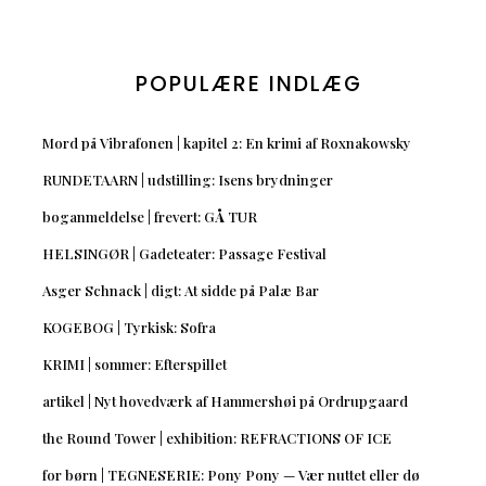
POPULÆRE INDLÆG
Mord på Vibrafonen | kapitel 2: En krimi af Roxnakowsky
RUNDETAARN | udstilling: Isens brydninger
boganmeldelse | frevert: GÅ TUR
HELSINGØR | Gadeteater: Passage Festival
Asger Schnack | digt: At sidde på Palæ Bar
KOGEBOG | Tyrkisk: Sofra
KRIMI | sommer: Efterspillet
artikel | Nyt hovedværk af Hammershøi på Ordrupgaard
the Round Tower | exhibition: REFRACTIONS OF ICE
for børn | TEGNESERIE: Pony Pony — Vær nuttet eller dø