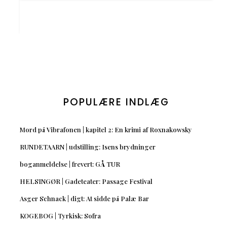
POPULÆRE INDLÆG
Mord på Vibrafonen | kapitel 2: En krimi af Roxnakowsky
RUNDETAARN | udstilling: Isens brydninger
boganmeldelse | frevert: GÅ TUR
HELSINGØR | Gadeteater: Passage Festival
Asger Schnack | digt: At sidde på Palæ Bar
KOGEBOG | Tyrkisk: Sofra