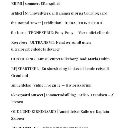
KRIMI | sommer: Efterspillet
artikel | Nyt hovedværk af Hammershøi på Ordrupgaard
the Round Tower | exhibition: REFRACTIONS OF ICE
for børn | TEGNESERIE: Pony Pony — Vær nuttet eller dø
Kogebog | ULTRA NEMT: Nemt og sundt uden
ultraforarbejdede fødevarer
UDSTILLING | KunstCentret Silkeborg Bad: Maria Dubin
REJSEARTIKEL | En storslået og tankevækkende rejse til
Grønland
anmeldelse | Vidnet i vogn 12 — Historisk krimi
Skovgaard Museet | sommerudstilling: Erik A. Frandsen – Al
Fresco
OLE LUND KIRKEGAARD | Anmeldelse: Kalle og Kaptajn
Skipper
REJSEARTIKEL | Seks uger gennem Europa