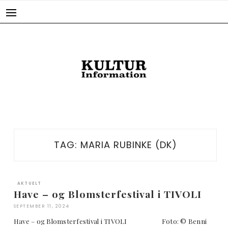
Skip
to
content
TAG:
MARIA RUBINKE (DK)
AKTUELT
Have – og Blomsterfestival i TIVOLI
SEPTEMBER 11, 2024
Have – og Blomsterfestival i TIVOLI Foto: © Benni