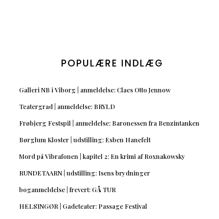
POPULÆRE INDLÆG
Galleri NB i Viborg | anmeldelse: Claes Otto Jennow
Teatergrad | anmeldelse: BRYLD
Frøbjerg Festspil | anmeldelse: Baronessen fra Benzintanken
Børglum Kloster | udstilling: Esben Hanefelt
Mord på Vibrafonen | kapitel 2: En krimi af Roxnakowsky
RUNDETAARN | udstilling: Isens brydninger
boganmeldelse | frevert: GÅ TUR
HELSINGØR | Gadeteater: Passage Festival