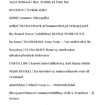
Asger Schnack | digt: At sidde på Palæ Bar
KOGEBOG | Tyrkisk: Sofra
KRIMI | sommer: Efterspillet
artikel | Nyt hovedværk af Hammershøi på Ordrupgaard
the Round Tower | exhibition: REFRACTIONS OF ICE
for børn | TEGNESERIE: Pony Pony — Vær nuttet eller dø
Kogebog | ULTRA NEMT: Nemt og sundt uden
ultraforarbejdede fødevarer
UDSTILLING | KunstCentret Silkeborg Bad: Maria Dubin
REJSEARTIKEL | En storslået og tankevækkende rejse til
Grønland
anmeldelse | Vidnet i vogn 12 — Historisk krimi
Skovgaard Museet | sommerudstilling: Erik A. Frandsen – Al
Fresco