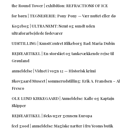
the Round Tower | exhibition: REFRACTIONS OF ICE
for børn | TEGNESERIE: Pony Pony — Vær nuttet eller dø
Kogebog | ULTRA NEMT: Nemt og sundt uden
ultraforarbejdede fødevarer
UDSTILLING | KunstCentret Silkeborg Bad: Maria Dubin
REJSEARTIKEL | En storslået og tankevækkende rejse til
Grønland
anmeldelse | Vidnet i vogn 12 — Historisk krimi
Skovgaard Museet | sommerudstilling: Erik A. Frandsen – Al
Fresco
OLE LUND KIRKEGAARD | Anmeldelse: Kalle og Kaptajn
Skipper
REJSEARTIKEL | Seks uger gennem Europa
feel good | anmeldelse: Magiske nætter i fru Yeoms butik