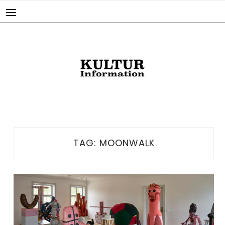
Skip
to
content
TAG:
MOONWALK