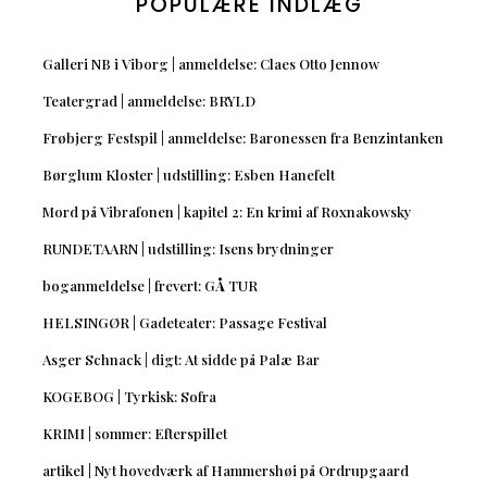
POPULÆRE INDLÆG
Galleri NB i Viborg | anmeldelse: Claes Otto Jennow
Teatergrad | anmeldelse: BRYLD
Frøbjerg Festspil | anmeldelse: Baronessen fra Benzintanken
Børglum Kloster | udstilling: Esben Hanefelt
Mord på Vibrafonen | kapitel 2: En krimi af Roxnakowsky
RUNDETAARN | udstilling: Isens brydninger
boganmeldelse | frevert: GÅ TUR
HELSINGØR | Gadeteater: Passage Festival
Asger Schnack | digt: At sidde på Palæ Bar
KOGEBOG | Tyrkisk: Sofra
KRIMI | sommer: Efterspillet
artikel | Nyt hovedværk af Hammershøi på Ordrupgaard