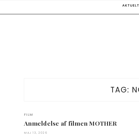
Skip
AKTUEL
to
content
TAG:
N
FILM
Anmeldelse af filmen MOTHER
MAJ 13, 2026