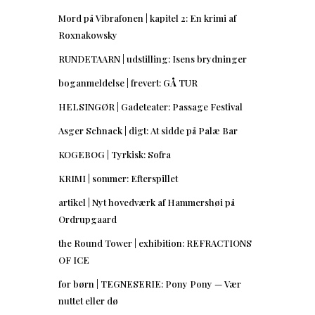
Mord på Vibrafonen | kapitel 2: En krimi af
Roxnakowsky
RUNDETAARN | udstilling: Isens brydninger
boganmeldelse | frevert: GÅ TUR
HELSINGØR | Gadeteater: Passage Festival
Asger Schnack | digt: At sidde på Palæ Bar
KOGEBOG | Tyrkisk: Sofra
KRIMI | sommer: Efterspillet
artikel | Nyt hovedværk af Hammershøi på
Ordrupgaard
the Round Tower | exhibition: REFRACTIONS
OF ICE
for børn | TEGNESERIE: Pony Pony — Vær
nuttet eller dø