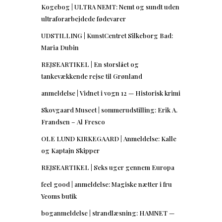
Kogebog | ULTRA NEMT: Nemt og sundt uden
ultraforarbejdede fødevarer
UDSTILLING | KunstCentret Silkeborg Bad:
Maria Dubin
REJSEARTIKEL | En storslået og
tankevækkende rejse til Grønland
anmeldelse | Vidnet i vogn 12 — Historisk krimi
Skovgaard Museet | sommerudstilling: Erik A.
Frandsen – Al Fresco
OLE LUND KIRKEGAARD | Anmeldelse: Kalle
og Kaptajn Skipper
REJSEARTIKEL | Seks uger gennem Europa
feel good | anmeldelse: Magiske nætter i fru
Yeoms butik
boganmeldelse | strandlæsning: HAMNET —