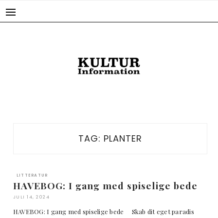
Skip
to
content
TAG:
PLANTER
LITTERATUR
HAVEBOG: I gang med spiselige bede
JULI 14, 2024
HAVEBOG: I gang med spiselige bede Skab dit eget paradis