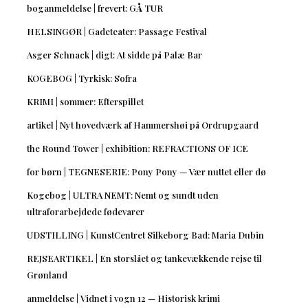
boganmeldelse | frevert: GÅ TUR
HELSINGØR | Gadeteater: Passage Festival
Asger Schnack | digt: At sidde på Palæ Bar
KOGEBOG | Tyrkisk: Sofra
KRIMI | sommer: Efterspillet
artikel | Nyt hovedværk af Hammershøi på Ordrupgaard
the Round Tower | exhibition: REFRACTIONS OF ICE
for børn | TEGNESERIE: Pony Pony — Vær nuttet eller dø
Kogebog | ULTRA NEMT: Nemt og sundt uden
ultraforarbejdede fødevarer
UDSTILLING | KunstCentret Silkeborg Bad: Maria Dubin
REJSEARTIKEL | En storslået og tankevækkende rejse til
Grønland
anmeldelse | Vidnet i vogn 12 — Historisk krimi