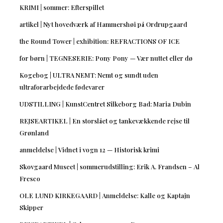
KRIMI | sommer: Efterspillet
artikel | Nyt hovedværk af Hammershøi på Ordrupgaard
the Round Tower | exhibition: REFRACTIONS OF ICE
for børn | TEGNESERIE: Pony Pony — Vær nuttet eller dø
Kogebog | ULTRA NEMT: Nemt og sundt uden
ultraforarbejdede fødevarer
UDSTILLING | KunstCentret Silkeborg Bad: Maria Dubin
REJSEARTIKEL | En storslået og tankevækkende rejse til
Grønland
anmeldelse | Vidnet i vogn 12 — Historisk krimi
Skovgaard Museet | sommerudstilling: Erik A. Frandsen – Al
Fresco
OLE LUND KIRKEGAARD | Anmeldelse: Kalle og Kaptajn
Skipper