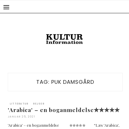
Skip
to
content
TAG:
PUK DAMSGÅRD
LITTERATUR
REJSER
'Arabica' – en boganmeldelse✮✮✮✮✮
JANUAR 25, 2021
'Arabica' – en boganmeldelse ✮✮✮✮✮ “Læs 'Arabica',