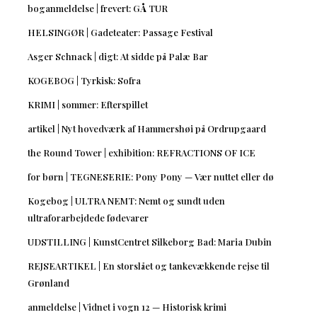
boganmeldelse | frevert: GÅ TUR
HELSINGØR | Gadeteater: Passage Festival
Asger Schnack | digt: At sidde på Palæ Bar
KOGEBOG | Tyrkisk: Sofra
KRIMI | sommer: Efterspillet
artikel | Nyt hovedværk af Hammershøi på Ordrupgaard
the Round Tower | exhibition: REFRACTIONS OF ICE
for børn | TEGNESERIE: Pony Pony — Vær nuttet eller dø
Kogebog | ULTRA NEMT: Nemt og sundt uden
ultraforarbejdede fødevarer
UDSTILLING | KunstCentret Silkeborg Bad: Maria Dubin
REJSEARTIKEL | En storslået og tankevækkende rejse til
Grønland
anmeldelse | Vidnet i vogn 12 — Historisk krimi