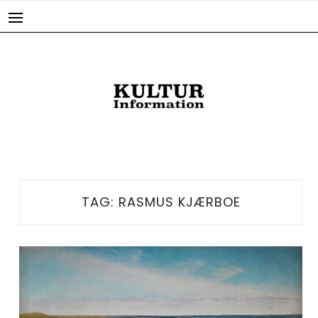
Skip
to
content
TAG:
RASMUS KJÆRBOE