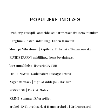
POPULÆRE INDLÆG
Frøbjerg Festspil | anmeldelse: Baronessen fra Benzintanken
Børglum Kloster | udstilling: Esben Hanefelt
Mord på Vibrafonen | kapitel 2: En krimi af Roxnakowsky
RUNDETAARN | udstilling: Isens brydninger
boganmeldelse | frevert: GÅ TUR
HELSINGØR | Gadeteater: Passage Festival
Asger Schnack | digt: At sidde på Palæ Bar
KOGEBOG | Tyrkisk: Sofra
KRIMI | sommer: Efterspillet
artikel | Nyt hovedværk af Hammershøi på Ordrupgaard