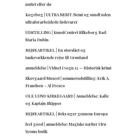
nuttet eller dø
Kogebog | ULTRA NEMT: Nemt og sundt uden
ultraforarbejdede fødevarer
UDSTILLING | KunstCentret Silkeborg Bad:
Maria Dubin
REJSEARTIKEL | En storslået og
tankevækkende rejse til Grønland
anmeldelse | Vidnet i vogn 12 — Historisk krimi
Skovgaard Museet | sommerudstilling: Erik A.
Frandsen – Al Fresco
OLE LUND KIRKEGAARD | Anmeldelse: Kalle
og Kaptajn Skipper
REJSEARTIKEL | Seks uger gennem Europa
feel good | anmeldelse: Magiske nætter i fru
Yeoms butik