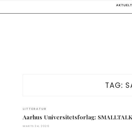
Skip
AKTUEL
to
content
TAG:
S
LITTERATUR
Aarhus Universitetsforlag: SMALLTAL
MARTS 24, 2026