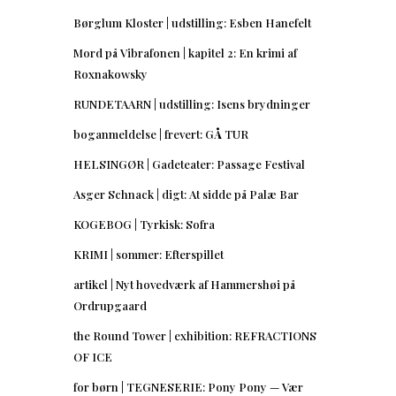
Børglum Kloster | udstilling: Esben Hanefelt
Mord på Vibrafonen | kapitel 2: En krimi af
Roxnakowsky
RUNDETAARN | udstilling: Isens brydninger
boganmeldelse | frevert: GÅ TUR
HELSINGØR | Gadeteater: Passage Festival
Asger Schnack | digt: At sidde på Palæ Bar
KOGEBOG | Tyrkisk: Sofra
KRIMI | sommer: Efterspillet
artikel | Nyt hovedværk af Hammershøi på
Ordrupgaard
the Round Tower | exhibition: REFRACTIONS
OF ICE
for børn | TEGNESERIE: Pony Pony — Vær