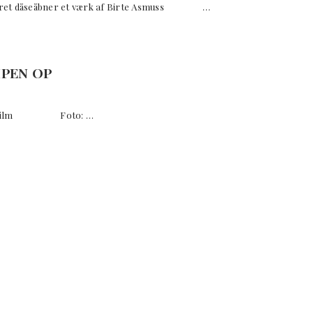
deret dåseåbner et værk af Birte Asmuss …
PEN OP
liefilm Foto: …