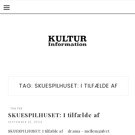
Skip
to
content
TAG:
SKUESPILHUSET: I TILFÆLDE AF
TEATER
SKUESPILHUSET: I tilfælde af
SEPTEMBER 22, 2024
SKUESPILHUSET: I tilfælde af drama – mellemgulvet