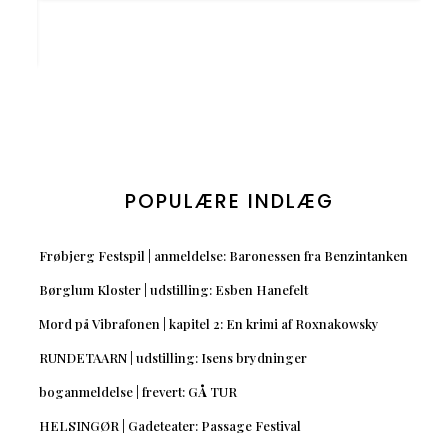
POPULÆRE INDLÆG
Frøbjerg Festspil | anmeldelse: Baronessen fra Benzintanken
Børglum Kloster | udstilling: Esben Hanefelt
Mord på Vibrafonen | kapitel 2: En krimi af Roxnakowsky
RUNDETAARN | udstilling: Isens brydninger
boganmeldelse | frevert: GÅ TUR
HELSINGØR | Gadeteater: Passage Festival