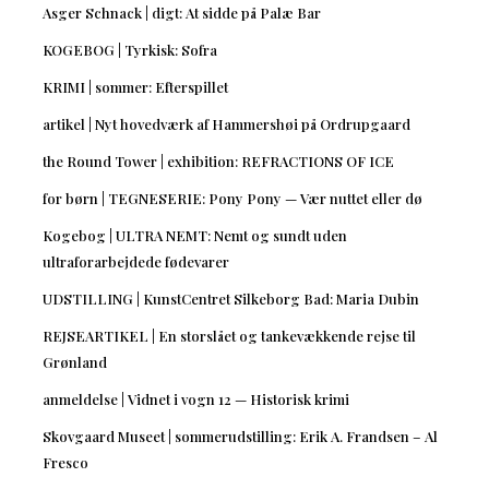
Asger Schnack | digt: At sidde på Palæ Bar
KOGEBOG | Tyrkisk: Sofra
KRIMI | sommer: Efterspillet
artikel | Nyt hovedværk af Hammershøi på Ordrupgaard
the Round Tower | exhibition: REFRACTIONS OF ICE
for børn | TEGNESERIE: Pony Pony — Vær nuttet eller dø
Kogebog | ULTRA NEMT: Nemt og sundt uden
ultraforarbejdede fødevarer
UDSTILLING | KunstCentret Silkeborg Bad: Maria Dubin
REJSEARTIKEL | En storslået og tankevækkende rejse til
Grønland
anmeldelse | Vidnet i vogn 12 — Historisk krimi
Skovgaard Museet | sommerudstilling: Erik A. Frandsen – Al
Fresco