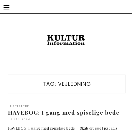
Skip
to
content
TAG:
VEJLEDNING
LITTERATUR
HAVEBOG: I gang med spiselige bede
JULI 14, 2024
HAVEBOG: I gang med spiselige bede Skab dit eget paradis