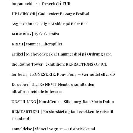
boganmeldelse | frevert: GÅ TUR
HELSINGØR | Gadeteater: Passage Festival
Asger Schnack | digt: At sidde på Palæ Bar
KOGEBOG | Tyrkisk: Sofra
KRIMI | sommer: Efterspillet
artikel | Nyt hovedværk af Hammershøi på Ordrupgaard
the Round Tower | exhibition: REFRACTIONS OF ICE
for børn | TEGNESERIE: Pony Pony — Vær nuttet eller dø
Kogebog | ULTRA NEMT: Nemt og sundt uden
ultraforarbejdede fødevarer
UDSTILLING | KunstCentret Silkeborg Bad: Maria Dubin
REJSEARTIKEL | En storslået og tankevækkende rejse til
Grønland
anmeldelse | Vidnet i vogn 12 — Historisk krimi