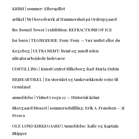
KRIMI | sommer: Efterspillet
artikel | Nyt hovedværk af Hammershøi på Ordrupgaard
the Round Tower | exhibition: REFRACTIONS OF ICE
for børn | TEGNESERIE: Pony Pony — Vær nuttet eller dø
Kogebog | ULTRA NEMT: Nemt og sundt uden
ultraforarbejdede fødevarer
UDSTILLING | KunstCentret Silkeborg Bad: Maria Dubin
REJSEARTIKEL | En storslået og tankevækkende rejse til
Grønland
anmeldelse | Vidnet i vogn 12 — Historisk krimi
Skovgaard Museet | sommerudstilling: Erik A. Frandsen – Al
Fresco
OLE LUND KIRKEGAARD | Anmeldelse: Kalle og Kaptajn
Skipper