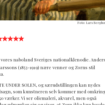
Foto: Lars Berglu
✮✮✮✮✮
vores naboland Sveriges nationalklenodie. Ander
arssons (1853-1919) nære venner og Zorns stil
a.
TE UNDER SOLEN, og særudstillingen kan nydes
t udsagn, som kunstneren selv kommer med omkrin
50 værker. Vi ser oliemaleri, akvarel, men også
dag udmærker sig og viser, at Zorn ikke kun havde