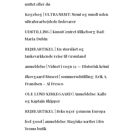
nuttet eller dø
Kogebog | ULTRA NEMT: Nemt og sundt uden
ultraforarbejdede fødevarer
UDSTILLING | KunstCentret Silkeborg Bad:
Maria Dubin
REJSEARTIKEL | En storslået og
tankevækkende rejse til Grønland
anmeldelse | Vidnet i vogn 12 — Historisk krimi
Skovgaard Museet | sommerudstilling: Erik A.
Frandsen – Al Fresco
OLE LUND KIRKEGAARD | Anmeldelse: Kalle
og Kaptajn Skipper
REJSEARTIKEL | Seks uger gennem Europa
feel good | anmeldelse: Magiske nætter i fru
Yeoms butik