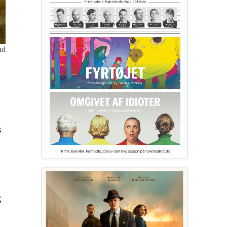
nd
s
g