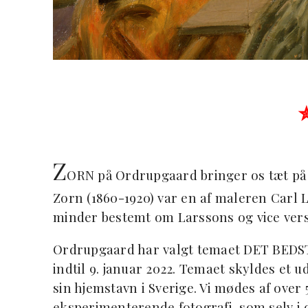
Z
ORN på Ordrupgaard bringer os tæt på 
Zorn (1860-1920) var en af maleren Carl L
minder bestemt om Larssons og vice vers
Ordrupgaard har valgt temaet DET BEDS
indtil 9. januar 2022. Temaet skyldes e
sin hjemstavn i Sverige. Vi mødes af over 
eksperimenterende fotografi, som selv i 