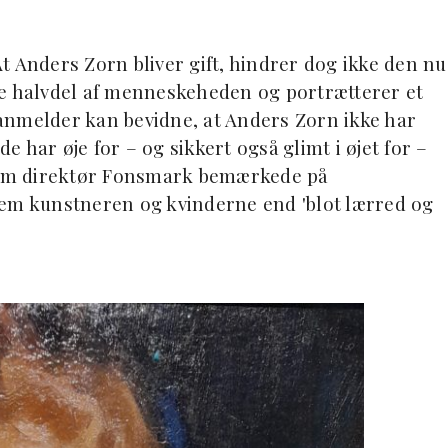
t Anders Zorn bliver gift, hindrer dog ikke den nu
re halvdel af menneskeheden og portrætterer et
anmelder kan bevidne, at Anders Zorn ikke har
 har øje for – og sikkert også glimt i øjet for –
om direktør Fonsmark bemærkede på
lem kunstneren og kvinderne end 'blot lærred og