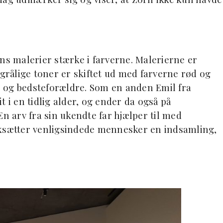
ns malerier stærke i farverne. Malerierne er
rålige toner er skiftet ud med farverne rød og
 og bedsteforældre. Som en anden Emil fra
 i en tidlig alder, og ender da også på
En arv fra sin ukendte far hjælper til med
rksætter venligsindede mennesker en indsamling,