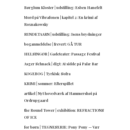
Børglum Kloster | udstilling: Esben Hanefelt
Mord på Vibrafonen | kapitel 2: En krimi af
Roxnakowsky
RUNDETAARN | udstilling: Isens brydninger
boganmeldelse | frevert: GÅ TUR
HELSINGØR | Gadeteater: Passage Festival
Asger Schnack | digt: At sidde på Palæ Bar
KOGEBOG | Tyrkisk: Sofra
KRIMI | sommer: Efterspillet
artikel | Nyt hovedværk af Hammershøi på
Ordrupgaard
the Round Tower | exhibition: REFRACTIONS
OF ICE
for børn | TEGNESERIE: Pony Pony — Vær