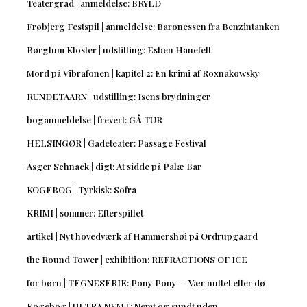
Teatergrad | anmeldelse: BRYLD
Frøbjerg Festspil | anmeldelse: Baronessen fra Benzintanken
Børglum Kloster | udstilling: Esben Hanefelt
Mord på Vibrafonen | kapitel 2: En krimi af Roxnakowsky
RUNDETAARN | udstilling: Isens brydninger
boganmeldelse | frevert: GÅ TUR
HELSINGØR | Gadeteater: Passage Festival
Asger Schnack | digt: At sidde på Palæ Bar
KOGEBOG | Tyrkisk: Sofra
KRIMI | sommer: Efterspillet
artikel | Nyt hovedværk af Hammershøi på Ordrupgaard
the Round Tower | exhibition: REFRACTIONS OF ICE
for børn | TEGNESERIE: Pony Pony — Vær nuttet eller dø
Kogebog | ULTRA NEMT: Nemt og sundt uden