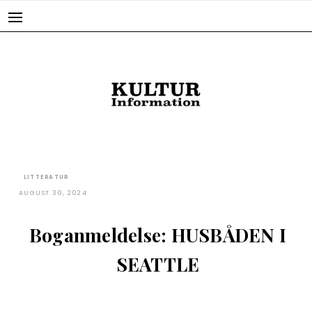
Skip
to
content
LITTERATUR
AUGUST 30, 2024
Boganmeldelse: HUSBÅDEN I
SEATTLE