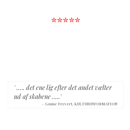
✮✮✮✮✮
' ….. det ene lig efter det andet vælter
ud af skabene …..'
– Louise Frevert, KULTURINFORMATION