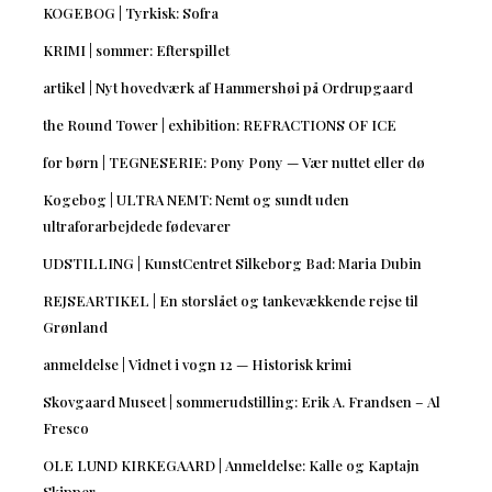
KOGEBOG | Tyrkisk: Sofra
KRIMI | sommer: Efterspillet
artikel | Nyt hovedværk af Hammershøi på Ordrupgaard
the Round Tower | exhibition: REFRACTIONS OF ICE
for børn | TEGNESERIE: Pony Pony — Vær nuttet eller dø
Kogebog | ULTRA NEMT: Nemt og sundt uden
ultraforarbejdede fødevarer
UDSTILLING | KunstCentret Silkeborg Bad: Maria Dubin
REJSEARTIKEL | En storslået og tankevækkende rejse til
Grønland
anmeldelse | Vidnet i vogn 12 — Historisk krimi
Skovgaard Museet | sommerudstilling: Erik A. Frandsen – Al
Fresco
OLE LUND KIRKEGAARD | Anmeldelse: Kalle og Kaptajn
Skipper