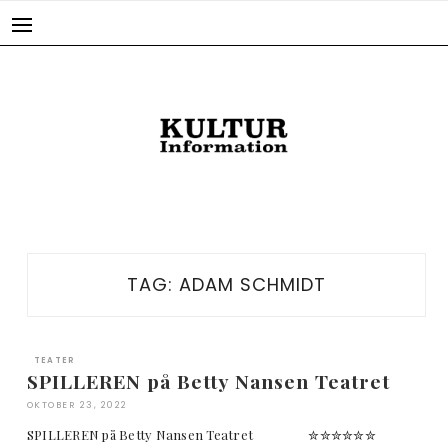
Skip
to
content
TAG:
ADAM SCHMIDT
TEATER
SPILLEREN på Betty Nansen Teatret
OKTOBER 23, 2022
SPILLEREN på Betty Nansen Teatret ✮✮✮✮✮✮