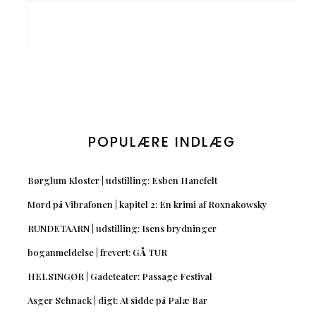
POPULÆRE INDLÆG
Børglum Kloster | udstilling: Esben Hanefelt
Mord på Vibrafonen | kapitel 2: En krimi af Roxnakowsky
RUNDETAARN | udstilling: Isens brydninger
boganmeldelse | frevert: GÅ TUR
HELSINGØR | Gadeteater: Passage Festival
Asger Schnack | digt: At sidde på Palæ Bar