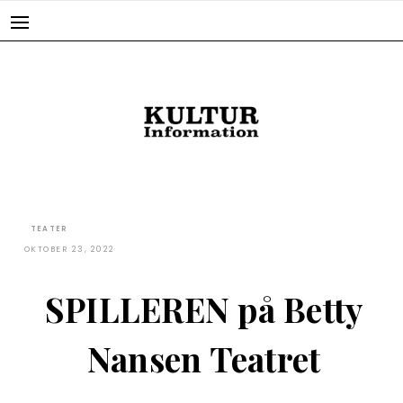
Skip
to
content
TEATER
OKTOBER 23, 2022
SPILLEREN på Betty
Nansen Teatret