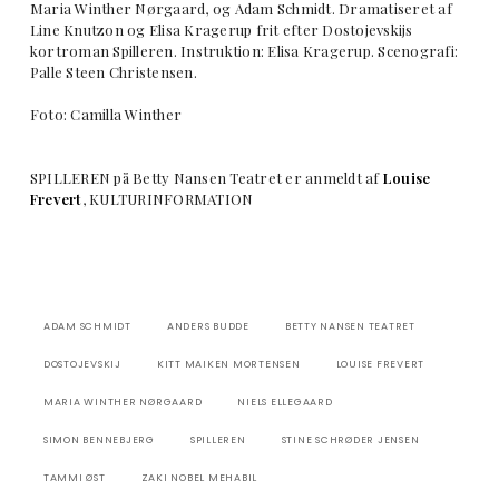
Maria Winther Nørgaard, og Adam Schmidt. Dramatiseret af
Line Knutzon og Elisa Kragerup frit efter Dostojevskijs
kortroman Spilleren. Instruktion: Elisa Kragerup. Scenografi:
Palle Steen Christensen.
Foto: Camilla Winther
SPILLEREN på Betty Nansen Teatret er anmeldt af
Louise
Frevert
, KULTURINFORMATION
ADAM SCHMIDT
ANDERS BUDDE
BETTY NANSEN TEATRET
DOSTOJEVSKIJ
KITT MAIKEN MORTENSEN
LOUISE FREVERT
MARIA WINTHER NØRGAARD
NIELS ELLEGAARD
SIMON BENNEBJERG
SPILLEREN
STINE SCHRØDER JENSEN
TAMMI ØST
ZAKI NOBEL MEHABIL