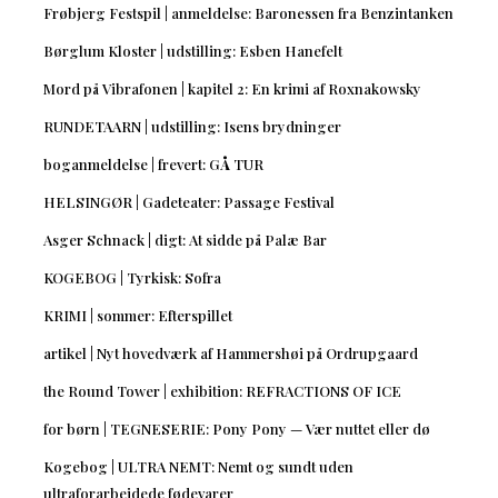
Frøbjerg Festspil | anmeldelse: Baronessen fra Benzintanken
Børglum Kloster | udstilling: Esben Hanefelt
Mord på Vibrafonen | kapitel 2: En krimi af Roxnakowsky
RUNDETAARN | udstilling: Isens brydninger
boganmeldelse | frevert: GÅ TUR
HELSINGØR | Gadeteater: Passage Festival
Asger Schnack | digt: At sidde på Palæ Bar
KOGEBOG | Tyrkisk: Sofra
KRIMI | sommer: Efterspillet
artikel | Nyt hovedværk af Hammershøi på Ordrupgaard
the Round Tower | exhibition: REFRACTIONS OF ICE
for børn | TEGNESERIE: Pony Pony — Vær nuttet eller dø
Kogebog | ULTRA NEMT: Nemt og sundt uden
ultraforarbejdede fødevarer