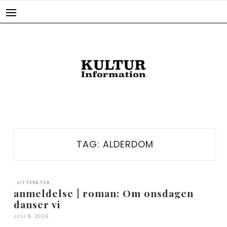
Skip
to
content
TAG:
ALDERDOM
LITTERATUR
anmeldelse | roman: Om onsdagen
danser vi
JULI 8, 2026