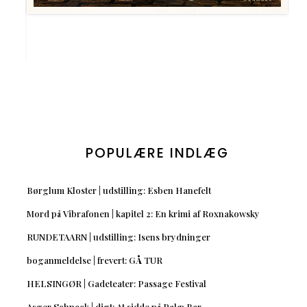
POPULÆRE INDLÆG
Børglum Kloster | udstilling: Esben Hanefelt
Mord på Vibrafonen | kapitel 2: En krimi af Roxnakowsky
RUNDETAARN | udstilling: Isens brydninger
boganmeldelse | frevert: GÅ TUR
HELSINGØR | Gadeteater: Passage Festival
Asger Schnack | digt: At sidde på Palæ Bar