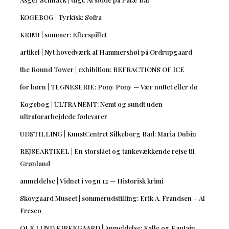
KOGEBOG | Tyrkisk: Sofra
KRIMI | sommer: Efterspillet
artikel | Nyt hovedværk af Hammershøi på Ordrupgaard
the Round Tower | exhibition: REFRACTIONS OF ICE
for børn | TEGNESERIE: Pony Pony — Vær nuttet eller dø
Kogebog | ULTRA NEMT: Nemt og sundt uden
ultraforarbejdede fødevarer
UDSTILLING | KunstCentret Silkeborg Bad: Maria Dubin
REJSEARTIKEL | En storslået og tankevækkende rejse til
Grønland
anmeldelse | Vidnet i vogn 12 — Historisk krimi
Skovgaard Museet | sommerudstilling: Erik A. Frandsen – Al
Fresco
OLE LUND KIRKEGAARD | Anmeldelse: Kalle og Kaptajn