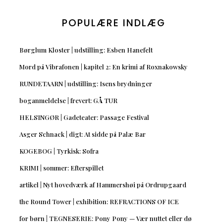
POPULÆRE INDLÆG
Børglum Kloster | udstilling: Esben Hanefelt
Mord på Vibrafonen | kapitel 2: En krimi af Roxnakowsky
RUNDETAARN | udstilling: Isens brydninger
boganmeldelse | frevert: GÅ TUR
HELSINGØR | Gadeteater: Passage Festival
Asger Schnack | digt: At sidde på Palæ Bar
KOGEBOG | Tyrkisk: Sofra
KRIMI | sommer: Efterspillet
artikel | Nyt hovedværk af Hammershøi på Ordrupgaard
the Round Tower | exhibition: REFRACTIONS OF ICE
for børn | TEGNESERIE: Pony Pony — Vær nuttet eller dø