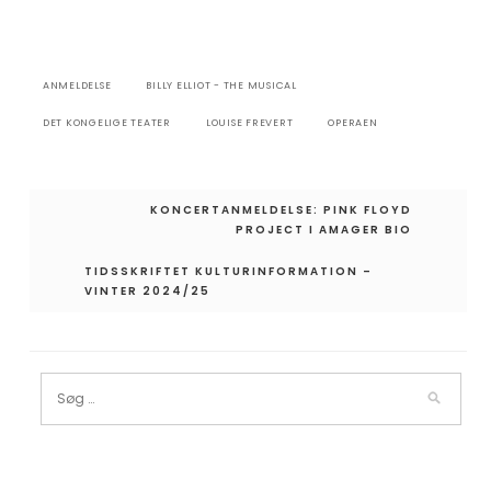
ANMELDELSE
BILLY ELLIOT - THE MUSICAL
DET KONGELIGE TEATER
LOUISE FREVERT
OPERAEN
Indlægsnavigation
KONCERTANMELDELSE: PINK FLOYD
PROJECT I AMAGER BIO
TIDSSKRIFTET KULTURINFORMATION –
VINTER 2024/25