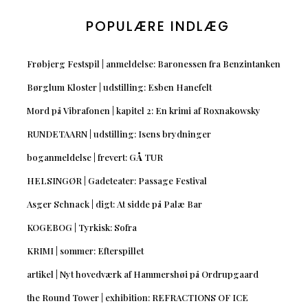
POPULÆRE INDLÆG
Frøbjerg Festspil | anmeldelse: Baronessen fra Benzintanken
Børglum Kloster | udstilling: Esben Hanefelt
Mord på Vibrafonen | kapitel 2: En krimi af Roxnakowsky
RUNDETAARN | udstilling: Isens brydninger
boganmeldelse | frevert: GÅ TUR
HELSINGØR | Gadeteater: Passage Festival
Asger Schnack | digt: At sidde på Palæ Bar
KOGEBOG | Tyrkisk: Sofra
KRIMI | sommer: Efterspillet
artikel | Nyt hovedværk af Hammershøi på Ordrupgaard
the Round Tower | exhibition: REFRACTIONS OF ICE