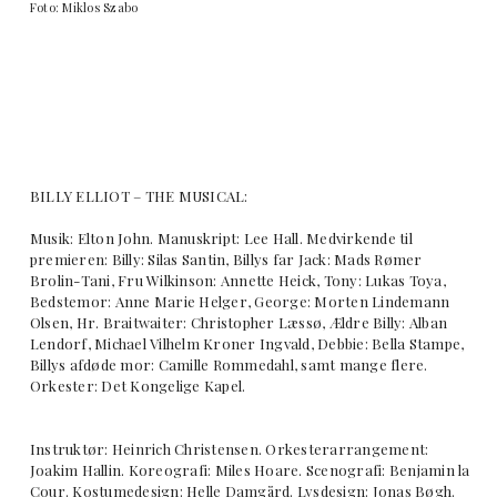
Foto: Miklos Szabo
BILLY ELLIOT – THE MUSICAL:
Musik: Elton John. Manuskript: Lee Hall. Medvirkende til
premieren: Billy: Silas Santin, Billys far Jack: Mads Rømer
Brolin-Tani, Fru Wilkinson: Annette Heick, Tony: Lukas Toya,
Bedstemor: Anne Marie Helger, George: Morten Lindemann
Olsen, Hr. Braitwaiter: Christopher Læssø, Ældre Billy: Alban
Lendorf, Michael Vilhelm Kroner Ingvald, Debbie: Bella Stampe,
Billys afdøde mor: Camille Rommedahl, samt mange flere.
Orkester: Det Kongelige Kapel.
Instruktør: Heinrich Christensen. Orkesterarrangement:
Joakim Hallin. Koreografi: Miles Hoare. Scenografi: Benjamin la
Cour. Kostumedesign: Helle Damgård. Lysdesign: Jonas Bøgh.