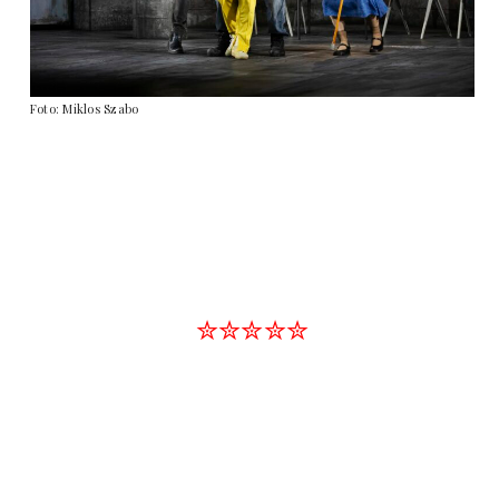
Foto: Miklos Szabo
✮✮✮✮✮