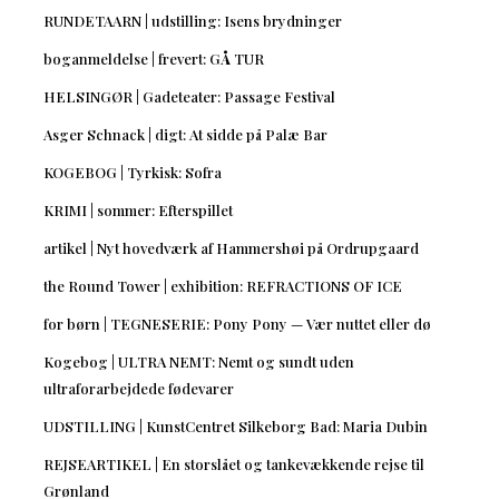
RUNDETAARN | udstilling: Isens brydninger
boganmeldelse | frevert: GÅ TUR
HELSINGØR | Gadeteater: Passage Festival
Asger Schnack | digt: At sidde på Palæ Bar
KOGEBOG | Tyrkisk: Sofra
KRIMI | sommer: Efterspillet
artikel | Nyt hovedværk af Hammershøi på Ordrupgaard
the Round Tower | exhibition: REFRACTIONS OF ICE
for børn | TEGNESERIE: Pony Pony — Vær nuttet eller dø
Kogebog | ULTRA NEMT: Nemt og sundt uden
ultraforarbejdede fødevarer
UDSTILLING | KunstCentret Silkeborg Bad: Maria Dubin
REJSEARTIKEL | En storslået og tankevækkende rejse til
Grønland