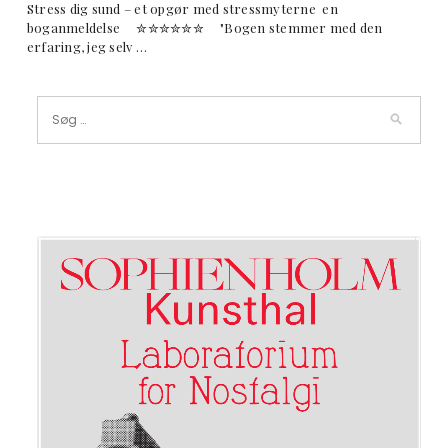
Stress dig sund – et opgør med stressmyterne en
boganmeldelse ✮✮✮✮✮✮ "Bogen stemmer med den
erfaring, jeg selv …