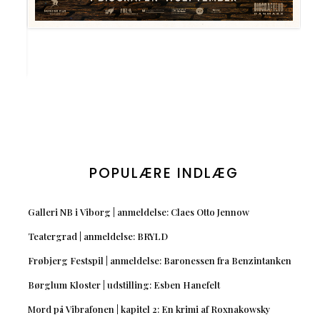
POPULÆRE INDLÆG
Galleri NB i Viborg | anmeldelse: Claes Otto Jennow
Teatergrad | anmeldelse: BRYLD
Frøbjerg Festspil | anmeldelse: Baronessen fra Benzintanken
Børglum Kloster | udstilling: Esben Hanefelt
Mord på Vibrafonen | kapitel 2: En krimi af Roxnakowsky