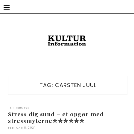
Skip
to
content
TAG:
CARSTEN JUUL
LITTERATUR
Stress dig sund – et opgør med
stressmyterne✮✮✮✮✮✮
FEBRUAR 8, 2021