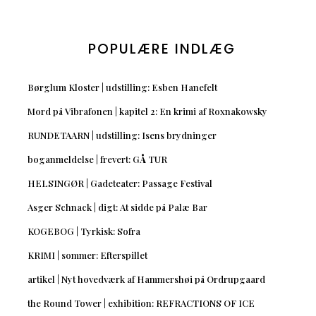
POPULÆRE INDLÆG
Børglum Kloster | udstilling: Esben Hanefelt
Mord på Vibrafonen | kapitel 2: En krimi af Roxnakowsky
RUNDETAARN | udstilling: Isens brydninger
boganmeldelse | frevert: GÅ TUR
HELSINGØR | Gadeteater: Passage Festival
Asger Schnack | digt: At sidde på Palæ Bar
KOGEBOG | Tyrkisk: Sofra
KRIMI | sommer: Efterspillet
artikel | Nyt hovedværk af Hammershøi på Ordrupgaard
the Round Tower | exhibition: REFRACTIONS OF ICE