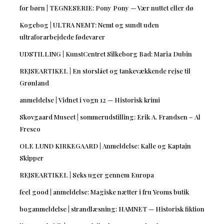
for børn | TEGNESERIE: Pony Pony — Vær nuttet eller dø
Kogebog | ULTRA NEMT: Nemt og sundt uden
ultraforarbejdede fødevarer
UDSTILLING | KunstCentret Silkeborg Bad: Maria Dubin
REJSEARTIKEL | En storslået og tankevækkende rejse til
Grønland
anmeldelse | Vidnet i vogn 12 — Historisk krimi
Skovgaard Museet | sommerudstilling: Erik A. Frandsen – Al
Fresco
OLE LUND KIRKEGAARD | Anmeldelse: Kalle og Kaptajn
Skipper
REJSEARTIKEL | Seks uger gennem Europa
feel good | anmeldelse: Magiske nætter i fru Yeoms butik
boganmeldelse | strandlæsning: HAMNET — Historisk fiktion