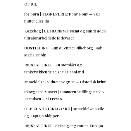
OF ICE
for børn | TEGNESERIE: Pony Pony — Vær
nuttet eller dø
Kogebog | ULTRA NEMT: Nemt og sundt uden
ultraforarbejdede fødevarer
UDSTILLING | KunstCentret Silkeborg Bad:
Maria Dubin
REJSEARTIKEL | En storslået og
tankevækkende rejse til Grønland
anmeldelse | Vidnet i vogn 12 — Historisk krimi
Skovgaard Museet | sommerudstilling: Erik A.
Frandsen – Al Fresco
OLE LUND KIRKEGAARD | Anmeldelse: Kalle
og Kaptajn Skipper
REJSEARTIKEL | Seks uger gennem Europa