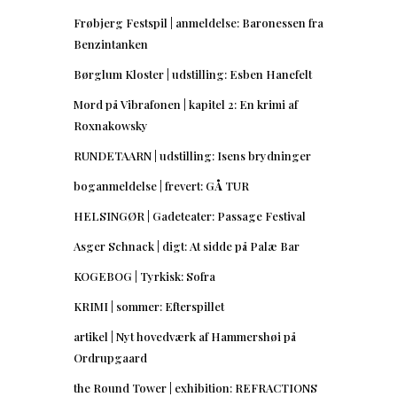
Frøbjerg Festspil | anmeldelse: Baronessen fra
Benzintanken
Børglum Kloster | udstilling: Esben Hanefelt
Mord på Vibrafonen | kapitel 2: En krimi af
Roxnakowsky
RUNDETAARN | udstilling: Isens brydninger
boganmeldelse | frevert: GÅ TUR
HELSINGØR | Gadeteater: Passage Festival
Asger Schnack | digt: At sidde på Palæ Bar
KOGEBOG | Tyrkisk: Sofra
KRIMI | sommer: Efterspillet
artikel | Nyt hovedværk af Hammershøi på
Ordrupgaard
the Round Tower | exhibition: REFRACTIONS