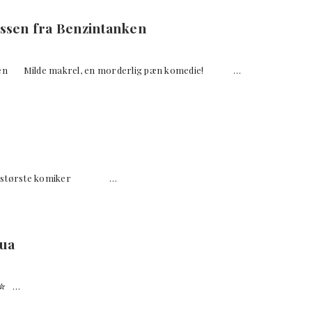
essen fra Benzintanken
ntanken Milde makrel, en morderlig pæn komedie! …
ks største komiker …
ua
✮✮ …