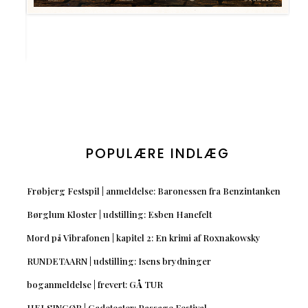
POPULÆRE INDLÆG
Frøbjerg Festspil | anmeldelse: Baronessen fra Benzintanken
Børglum Kloster | udstilling: Esben Hanefelt
Mord på Vibrafonen | kapitel 2: En krimi af Roxnakowsky
RUNDETAARN | udstilling: Isens brydninger
boganmeldelse | frevert: GÅ TUR
HELSINGØR | Gadeteater: Passage Festival