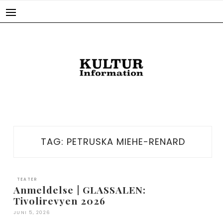
Skip
to
content
TAG:
PETRUSKA MIEHE-RENARD
TEATER
Anmeldelse | GLASSALEN:
Tivolirevyen 2026
JUNI 5, 2026