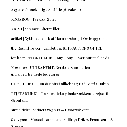
Asger Schnack | digt: At sidde på Palæ Bar
KOGEBOG | Tyrkisk: Sofra
KRIMI | sommer: Efterspillet
artikel | Nyt hovedværk af Hammershøi på Ordrupgaard
the Round Tower | exhibition: REFRACTIONS OF ICE
for børn | TEGNESERIE: Pony Pony — Vær nuttet eller dø
Kogebog | ULTRA NEMT: Nemt og sundt uden
ultraforarbejdede fødevarer
UDSTILLING | KunstCentret Silkeborg Bad: Maria Dubin
REJSEARTIKEL | En storslået og tankevækkende rejse til
Grønland
anmeldelse | Vidnet i vogn 12 — Historisk krimi
Skovgaard Museet | sommerudstilling: Erik A. Frandsen – Al
Fresco