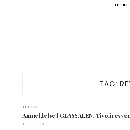
Skip
AKTUEL
to
content
TAG:
RE
TEATER
Anmeldelse | GLASSALEN: Tivolirevye
JUNI 5, 2026