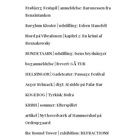
Frøbjerg Festspil | anmeldelse: Baronessen fra
Benzintanken
Børglum Kloster | udstilling: Esben Hanefelt
Mord på Vibrafonen | kapitel 2: En krimi af
Roxnakowsky
RUNDETAARN | udstilling: Isens brydninger
boganmeldelse | frevert: GÅ TUR
HELSINGØR | Gadeteater: Passage Festival
Asger Schnack | digt: At sidde på Palæ Bar
KOGEBOG | Tyrkisk: Sofra
KRIMI | sommer: Efterspillet
artikel | Nyt hovedværk af Hammershøi på
Ordrupgaard
the Round Tower | exhibition: REFRACTIONS