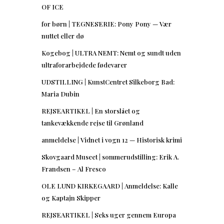
OF ICE
for børn | TEGNESERIE: Pony Pony — Vær
nuttet eller dø
Kogebog | ULTRA NEMT: Nemt og sundt uden
ultraforarbejdede fødevarer
UDSTILLING | KunstCentret Silkeborg Bad:
Maria Dubin
REJSEARTIKEL | En storslået og
tankevækkende rejse til Grønland
anmeldelse | Vidnet i vogn 12 — Historisk krimi
Skovgaard Museet | sommerudstilling: Erik A.
Frandsen – Al Fresco
OLE LUND KIRKEGAARD | Anmeldelse: Kalle
og Kaptajn Skipper
REJSEARTIKEL | Seks uger gennem Europa