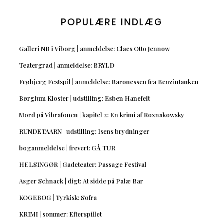
POPULÆRE INDLÆG
Galleri NB i Viborg | anmeldelse: Claes Otto Jennow
Teatergrad | anmeldelse: BRYLD
Frøbjerg Festspil | anmeldelse: Baronessen fra Benzintanken
Børglum Kloster | udstilling: Esben Hanefelt
Mord på Vibrafonen | kapitel 2: En krimi af Roxnakowsky
RUNDETAARN | udstilling: Isens brydninger
boganmeldelse | frevert: GÅ TUR
HELSINGØR | Gadeteater: Passage Festival
Asger Schnack | digt: At sidde på Palæ Bar
KOGEBOG | Tyrkisk: Sofra
KRIMI | sommer: Efterspillet