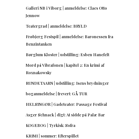
Galleri NB i Viborg | anmeldelse: Claes Otto
Jennow
Teatergrad | anmeldelse: BRYLD
Frøbjerg Festspil | anmeldelse: Baronessen fra
Benzintanken
Børglum Kloster | udstilling: Esben Hanefelt
Mord på Vibrafonen | kapitel 2: En krimi af
Roxnakowsky
RUNDETAARN | udstilling: Isens brydninger
boganmeldelse | frevert: GÅ TUR
HELSINGØR | Gadeteater: Passage Festival
Asger Schnack | digt: At sidde på Palæ Bar
KOGEBOG | Tyrkisk: Sofra
KRIMI | sommer: Efterspillet