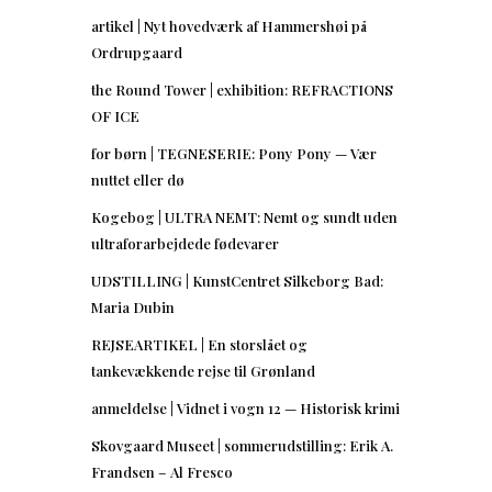
artikel | Nyt hovedværk af Hammershøi på
Ordrupgaard
the Round Tower | exhibition: REFRACTIONS
OF ICE
for børn | TEGNESERIE: Pony Pony — Vær
nuttet eller dø
Kogebog | ULTRA NEMT: Nemt og sundt uden
ultraforarbejdede fødevarer
UDSTILLING | KunstCentret Silkeborg Bad:
Maria Dubin
REJSEARTIKEL | En storslået og
tankevækkende rejse til Grønland
anmeldelse | Vidnet i vogn 12 — Historisk krimi
Skovgaard Museet | sommerudstilling: Erik A.
Frandsen – Al Fresco