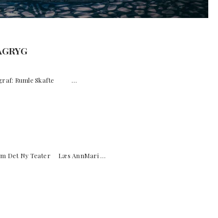
TAGRYG
graf: Rumle Skafte …
 om Det Ny Teater Læs AnnMari …