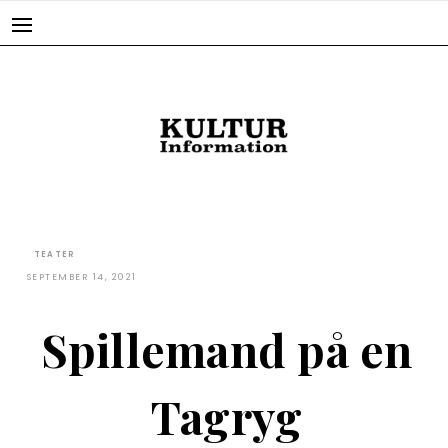
Skip
to
content
TEATER
SEPTEMBER 14, 2021
Spillemand på en
Tagryg