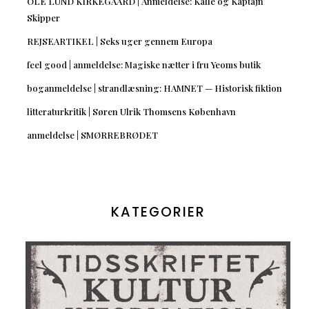
OLE LUND KIRKEGAARD | Anmeldelse: Kalle og Kaptajn
Skipper
REJSEARTIKEL | Seks uger gennem Europa
feel good | anmeldelse: Magiske nætter i fru Yeoms butik
boganmeldelse | strandlæsning: HAMNET — Historisk fiktion
litteraturkritik | Søren Ulrik Thomsens København
anmeldelse | SMØRREBRØDET
KATEGORIER