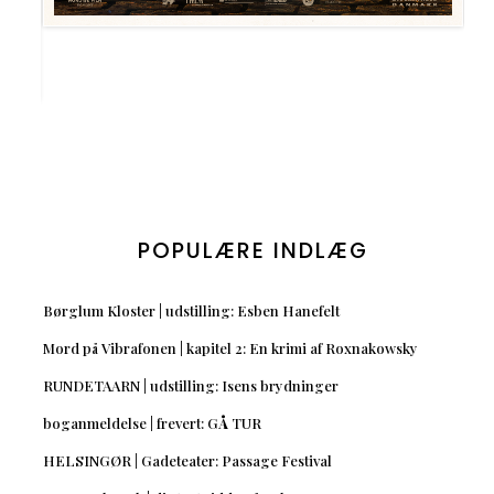
POPULÆRE INDLÆG
Børglum Kloster | udstilling: Esben Hanefelt
Mord på Vibrafonen | kapitel 2: En krimi af Roxnakowsky
RUNDETAARN | udstilling: Isens brydninger
boganmeldelse | frevert: GÅ TUR
HELSINGØR | Gadeteater: Passage Festival