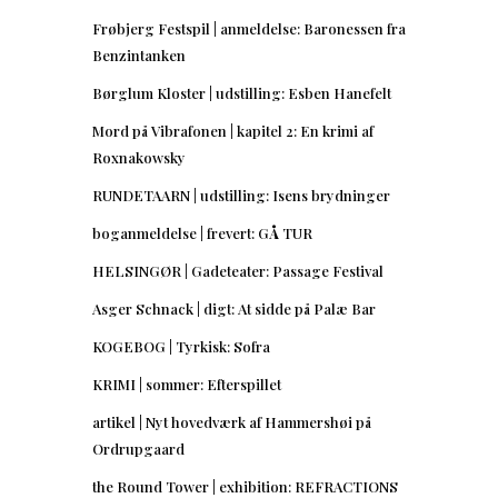
Frøbjerg Festspil | anmeldelse: Baronessen fra
Benzintanken
Børglum Kloster | udstilling: Esben Hanefelt
Mord på Vibrafonen | kapitel 2: En krimi af
Roxnakowsky
RUNDETAARN | udstilling: Isens brydninger
boganmeldelse | frevert: GÅ TUR
HELSINGØR | Gadeteater: Passage Festival
Asger Schnack | digt: At sidde på Palæ Bar
KOGEBOG | Tyrkisk: Sofra
KRIMI | sommer: Efterspillet
artikel | Nyt hovedværk af Hammershøi på
Ordrupgaard
the Round Tower | exhibition: REFRACTIONS