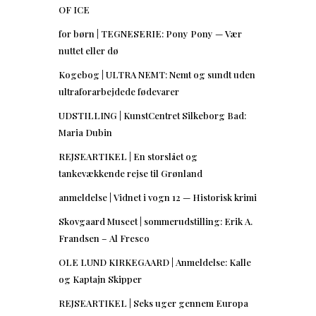
OF ICE
for børn | TEGNESERIE: Pony Pony — Vær
nuttet eller dø
Kogebog | ULTRA NEMT: Nemt og sundt uden
ultraforarbejdede fødevarer
UDSTILLING | KunstCentret Silkeborg Bad:
Maria Dubin
REJSEARTIKEL | En storslået og
tankevækkende rejse til Grønland
anmeldelse | Vidnet i vogn 12 — Historisk krimi
Skovgaard Museet | sommerudstilling: Erik A.
Frandsen – Al Fresco
OLE LUND KIRKEGAARD | Anmeldelse: Kalle
og Kaptajn Skipper
REJSEARTIKEL | Seks uger gennem Europa