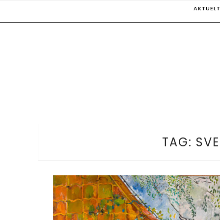
Skip
AKTUEL
to
content
TAG:
SVE