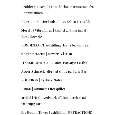
Frøbjerg Festspil | anmeldelse: Baronessen fra
Benzintanken
Børglum Kloster | udstilling: Esben Hanefelt
Mord på Vibrafonen | kapitel 2: En krimi af
Roxnakowsky
RUNDETAARN | udstilling: Isens brydninger
boganmeldelse | frevert: GÅ TUR
HELSINGØR | Gadeteater: Passage Festival
Asger Schnack | digt: At sidde på Palæ Bar
KOGEBOG | Tyrkisk: Sofra
KRIMI | sommer: Efterspillet
artikel | Nyt hovedværk af Hammershøi på
Ordrupgaard
the Round Tower | exhibition: REFRACTIONS