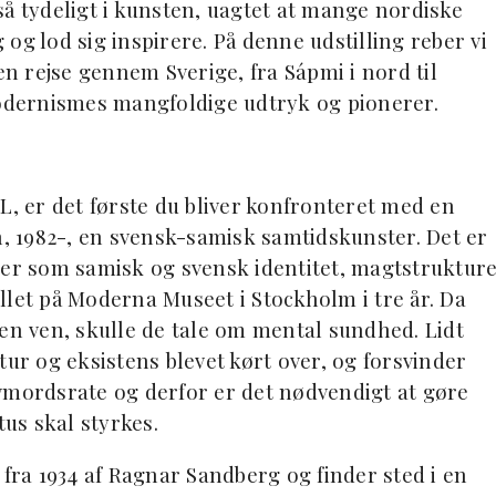
også tydeligt i kunsten, uagtet at mange nordiske
og lod sig inspirere. På denne udstilling reber vi
en rejse gennem Sverige, fra Sápmi i nord til
dernismes mangfoldige udtryk og pionerer.
L, er det første du bliver konfronteret med en
 1982-, en svensk-samisk samtidskunster. Det er
aer som samisk og svensk identitet, magtstruktur
llet på Moderna Museet i Stockholm i tre år. Da
n ven, skulle de tale om mental sundhed. Lidt
r og eksistens blevet kørt over, og forsvinder
vmordsrate og derfor er det nødvendigt at gøre
us skal styrkes.
 fra 1934 af Ragnar Sandberg og finder sted i en