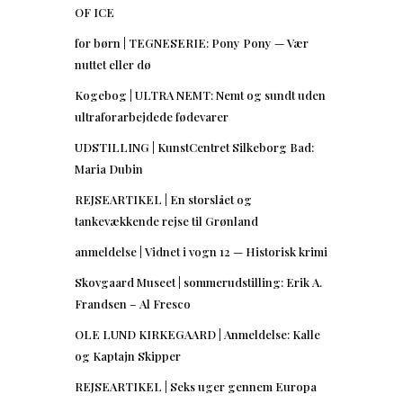
OF ICE
for børn | TEGNESERIE: Pony Pony — Vær
nuttet eller dø
Kogebog | ULTRA NEMT: Nemt og sundt uden
ultraforarbejdede fødevarer
UDSTILLING | KunstCentret Silkeborg Bad:
Maria Dubin
REJSEARTIKEL | En storslået og
tankevækkende rejse til Grønland
anmeldelse | Vidnet i vogn 12 — Historisk krimi
Skovgaard Museet | sommerudstilling: Erik A.
Frandsen – Al Fresco
OLE LUND KIRKEGAARD | Anmeldelse: Kalle
og Kaptajn Skipper
REJSEARTIKEL | Seks uger gennem Europa