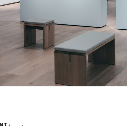
r til Thy …