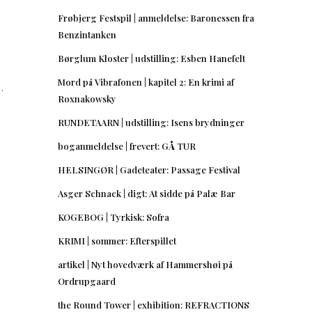
Frøbjerg Festspil | anmeldelse: Baronessen fra
Benzintanken
Børglum Kloster | udstilling: Esben Hanefelt
Mord på Vibrafonen | kapitel 2: En krimi af
…
Roxnakowsky
RUNDETAARN | udstilling: Isens brydninger
boganmeldelse | frevert: GÅ TUR
HELSINGØR | Gadeteater: Passage Festival
Asger Schnack | digt: At sidde på Palæ Bar
KOGEBOG | Tyrkisk: Sofra
KRIMI | sommer: Efterspillet
artikel | Nyt hovedværk af Hammershøi på
Ordrupgaard
the Round Tower | exhibition: REFRACTIONS