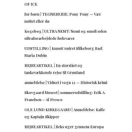
OF ICE
for børn | TEGNESERIE: Pony Pony — Vær
nuttet eller dø
Kogebog | ULTRA NEMT: Nemt og sundt uden
ultraforarbejdede fødevarer
UDSTILLING | KunstCentret Silkeborg Bad:
Maria Dubin
REJSEARTIKEL | En storslået og
tankevækkende rejse til Grønland
anmeldelse | Vidnet i vogn 12 — Historisk krimi
Skovgaard Museet | sommerudstilling: Erik A.
Frandsen – Al Fresco
OLE LUND KIRKEGAARD | Anmeldelse: Kalle
og Kaptajn Skipper
REJSEARTIKEL | Seks uger gennem Europa