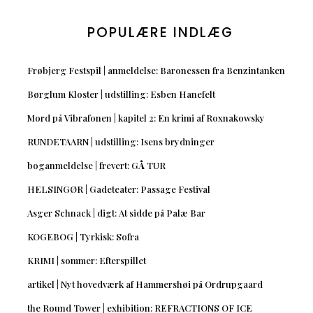
POPULÆRE INDLÆG
Frøbjerg Festspil | anmeldelse: Baronessen fra Benzintanken
Børglum Kloster | udstilling: Esben Hanefelt
Mord på Vibrafonen | kapitel 2: En krimi af Roxnakowsky
RUNDETAARN | udstilling: Isens brydninger
boganmeldelse | frevert: GÅ TUR
HELSINGØR | Gadeteater: Passage Festival
Asger Schnack | digt: At sidde på Palæ Bar
KOGEBOG | Tyrkisk: Sofra
KRIMI | sommer: Efterspillet
artikel | Nyt hovedværk af Hammershøi på Ordrupgaard
the Round Tower | exhibition: REFRACTIONS OF ICE