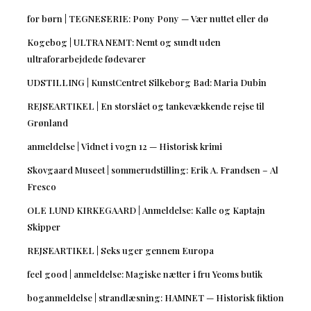
for børn | TEGNESERIE: Pony Pony — Vær nuttet eller dø
Kogebog | ULTRA NEMT: Nemt og sundt uden
ultraforarbejdede fødevarer
UDSTILLING | KunstCentret Silkeborg Bad: Maria Dubin
REJSEARTIKEL | En storslået og tankevækkende rejse til
Grønland
anmeldelse | Vidnet i vogn 12 — Historisk krimi
Skovgaard Museet | sommerudstilling: Erik A. Frandsen – Al
Fresco
OLE LUND KIRKEGAARD | Anmeldelse: Kalle og Kaptajn
Skipper
REJSEARTIKEL | Seks uger gennem Europa
feel good | anmeldelse: Magiske nætter i fru Yeoms butik
boganmeldelse | strandlæsning: HAMNET — Historisk fiktion