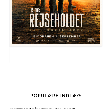
POPULÆRE INDLÆG
Børglum Kloster | udstilling: Esben Hanefelt