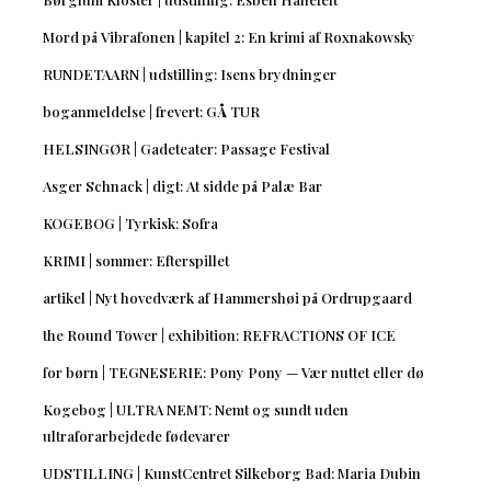
Mord på Vibrafonen | kapitel 2: En krimi af Roxnakowsky
RUNDETAARN | udstilling: Isens brydninger
boganmeldelse | frevert: GÅ TUR
HELSINGØR | Gadeteater: Passage Festival
Asger Schnack | digt: At sidde på Palæ Bar
KOGEBOG | Tyrkisk: Sofra
KRIMI | sommer: Efterspillet
artikel | Nyt hovedværk af Hammershøi på Ordrupgaard
the Round Tower | exhibition: REFRACTIONS OF ICE
for børn | TEGNESERIE: Pony Pony — Vær nuttet eller dø
Kogebog | ULTRA NEMT: Nemt og sundt uden
ultraforarbejdede fødevarer
UDSTILLING | KunstCentret Silkeborg Bad: Maria Dubin