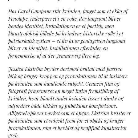
Hos Carol Campone står kvinden, fanget som et ekko af
Penolope, indespærret i en rolle, der langsomt bliver
hendes identitet. Installationen er et poetisk, men
klaustrofobisk billede på kvindens historiske rolle i et
patriarkalsk system – et liv hvor gentagelsen langsomt
bliver en identitet. Installationen efterlader en
fornemmelse af at der gemmer sig flere lag.
Jessica Ekström bryder derimod brutalt med passive
blik og bruger kroppen og provokationen til at insistere
på kvinden som handlende subjekt. Gennem film og
fotografi præsenteres en meget intim fremstilling af
kvinden, hvor blandt andet kvinden tisser i dunke og
udfordrer både blikket og publikums komfortzone.
Alligevel opleves værket som et opgør. Ekström insisterer
på kvinden som et subjekt frem for et objekt og bruger
provokationen, som et bevidst og kraftfuld kunstnerisk
greb.