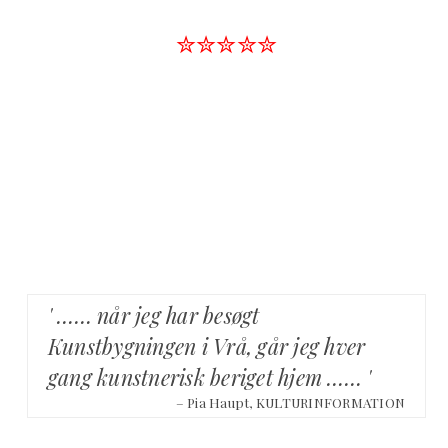
✮✮✮✮✮
' …… når jeg har besøgt
Kunstbygningen i Vrå, går jeg hver
gang kunstnerisk beriget hjem …… '
– Pia Haupt, KULTURINFORMATION