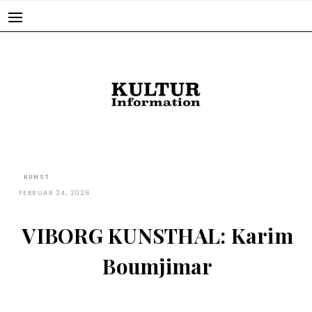
Skip
to
content
KUNST
FEBRUAR 24, 2026
VIBORG KUNSTHAL: Karim
Boumjimar