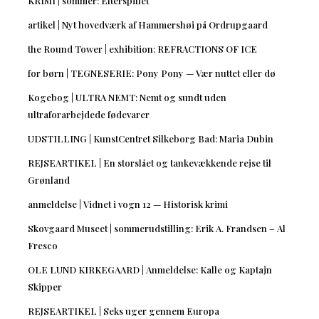
KRIMI | sommer: Efterspillet
artikel | Nyt hovedværk af Hammershøi på Ordrupgaard
the Round Tower | exhibition: REFRACTIONS OF ICE
for børn | TEGNESERIE: Pony Pony — Vær nuttet eller dø
Kogebog | ULTRA NEMT: Nemt og sundt uden
ultraforarbejdede fødevarer
UDSTILLING | KunstCentret Silkeborg Bad: Maria Dubin
REJSEARTIKEL | En storslået og tankevækkende rejse til
Grønland
anmeldelse | Vidnet i vogn 12 — Historisk krimi
Skovgaard Museet | sommerudstilling: Erik A. Frandsen – Al
Fresco
OLE LUND KIRKEGAARD | Anmeldelse: Kalle og Kaptajn
Skipper
REJSEARTIKEL | Seks uger gennem Europa