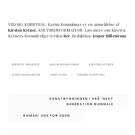
VIBORG KUNSTHAL: Karim Boumjimar er en anmeldelse af
Kirsten Kytner
, KULTURINFORMATION. Læs mere om Kirsten
Kytners forunderlige verden
her
. Redaktion:
Jesper Hillestrøm
BIRDS OF PARADISE
KARIM BOUMJIMAR
KIRSTEN KYTNER
KUNSTANMELDELSE
UDSTILLING
VIBORG KUNSTHAL
Indlægsnavigation
KUNSTBYGNINGEN I VRÅ: NEXT
GENERATION BIENNALE
ROMAN: UDE FOR UDEN