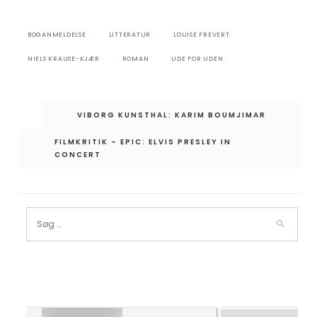
BOGANMELDELSE
LITTERATUR
LOUISE FREVERT
NIELS KRAUSE-KJÆR
ROMAN
UDE FOR UDEN
Indlægsnavigation
VIBORG KUNSTHAL: KARIM BOUMJIMAR
FILMKRITIK – EPIC: ELVIS PRESLEY IN
CONCERT