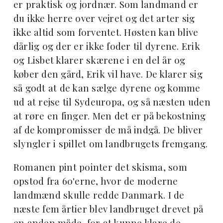
er praktisk og jordnær. Som landmand er
du ikke herre over vejret og det arter sig
ikke altid som forventet. Høsten kan blive
dårlig og der er ikke foder til dyrene. Erik
og Lisbet klarer skærene i en del år og
køber den gård, Erik vil have. De klarer sig
så godt at de kan sælge dyrene og komme
ud at rejse til Sydeuropa, og så næsten uden
at røre en finger. Men det er på bekostning
af de kompromisser de må indgå. De bliver
slyngler i spillet om landbrugets fremgang.
Romanen pint pointer det skisma, som
opstod fra 60'erne, hvor de moderne
landmænd skulle redde Danmark. I de
næste fem årtier blev landbruget drevet på
en anden måde, for at kunne klare de