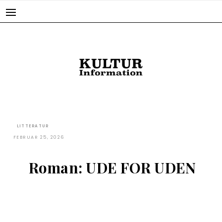
Skip
to
content
LITTERATUR
FEBRUAR 25, 2026
Roman: UDE FOR UDEN