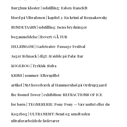
Børglum Kloster | udstilling: Esben Hanefelt
Mord på Vibrafonen | kapitel 2: En krimi af Roxnakowsky
RUNDETAARN | udstilling: Isens brydninger
boganmeldelse | frevert: GÅ TUR
HELSINGØR | Gadeteater: Passage Festival
Asger Schnack | digt: At sidde på Palæ Bar
KOGEBOG | Tyrkisk: Sofra
KRIMI | sommer: Efterspillet
artikel | Nyt hovedværk af Hammershøi på Ordrupgaard
the Round Tower | exhibition: REFRACTIONS OF ICE
for børn | TEGNESERIE: Pony Pony — Vær nuttet eller dø
Kogebog | ULTRA NEMT: Nemt og sundt uden
ultraforarbejdede fødevarer