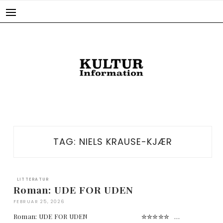
Skip
to
content
TAG:
NIELS KRAUSE-KJÆR
LITTERATUR
Roman: UDE FOR UDEN
FEBRUAR 25, 2026
Roman: UDE FOR UDEN ✮✮✮✮✮ …