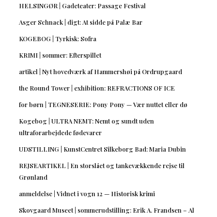
HELSINGØR | Gadeteater: Passage Festival
Asger Schnack | digt: At sidde på Palæ Bar
KOGEBOG | Tyrkisk: Sofra
KRIMI | sommer: Efterspillet
artikel | Nyt hovedværk af Hammershøi på Ordrupgaard
the Round Tower | exhibition: REFRACTIONS OF ICE
for børn | TEGNESERIE: Pony Pony — Vær nuttet eller dø
Kogebog | ULTRA NEMT: Nemt og sundt uden
ultraforarbejdede fødevarer
UDSTILLING | KunstCentret Silkeborg Bad: Maria Dubin
REJSEARTIKEL | En storslået og tankevækkende rejse til
Grønland
anmeldelse | Vidnet i vogn 12 — Historisk krimi
Skovgaard Museet | sommerudstilling: Erik A. Frandsen – Al