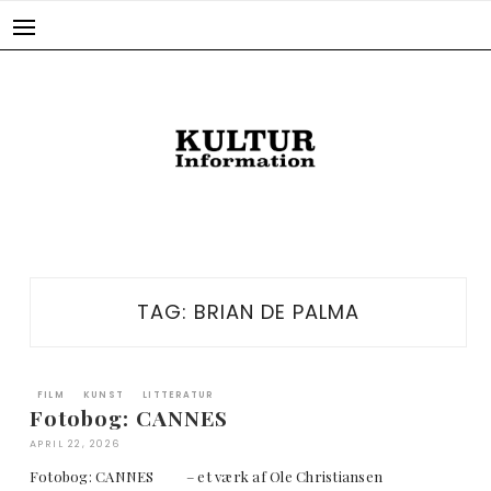
Skip
to
content
TAG:
BRIAN DE PALMA
FILM
KUNST
LITTERATUR
Fotobog: CANNES
APRIL 22, 2026
Fotobog: CANNES – et værk af Ole Christiansen