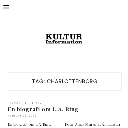
Skip
to
content
TAG:
CHARLOTTENBORG
KUNST
LITTERATUR
En biografi om L.A. Ring
FEBRUAR 23, 2023
En biografi om L.A. Ring Foto: Anna Margrét Árnadóttir