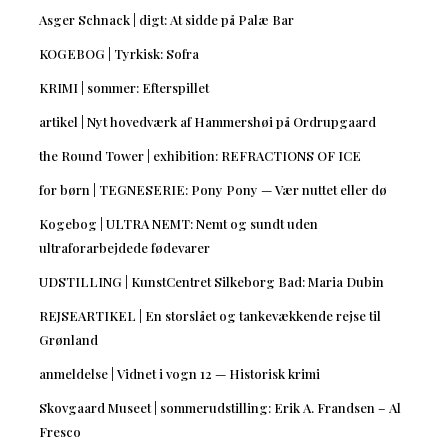
Asger Schnack | digt: At sidde på Palæ Bar
KOGEBOG | Tyrkisk: Sofra
KRIMI | sommer: Efterspillet
artikel | Nyt hovedværk af Hammershøi på Ordrupgaard
the Round Tower | exhibition: REFRACTIONS OF ICE
for børn | TEGNESERIE: Pony Pony — Vær nuttet eller dø
Kogebog | ULTRA NEMT: Nemt og sundt uden
ultraforarbejdede fødevarer
UDSTILLING | KunstCentret Silkeborg Bad: Maria Dubin
REJSEARTIKEL | En storslået og tankevækkende rejse til
Grønland
anmeldelse | Vidnet i vogn 12 — Historisk krimi
Skovgaard Museet | sommerudstilling: Erik A. Frandsen – Al
Fresco