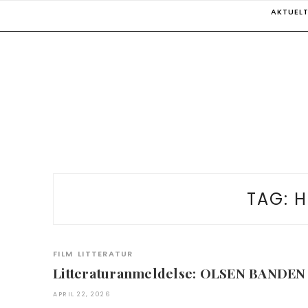
Skip
AKTUEL
to
content
TAG:
H
FILM
LITTERATUR
Litteraturanmeldelse: OLSEN BANDEN
APRIL 22, 2026