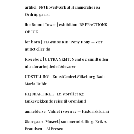
artikel | Nyt hovedværk af Hammershøi på
Ordrupgaard
the Round Tower | exhibition: REFRACTIONS
OF ICE
for børn | TEGNESERIE: Pony Pony — Vær
nuttet eller dø
Kogebog | ULTRA NEMT: Nemt og sundt uden
ultraforarbejdede fødevarer
UDSTILLING | KunstCentret Silkeborg Bad:
Maria Dubin
REJSEARTIKEL | En storslået og
tankevækkende rejse til Grønland
anmeldelse | Vidnet i vogn 12 — Historisk krimi
Skovgaard Museet | sommerudstilling: Erik A.
Frandsen – Al Fresco