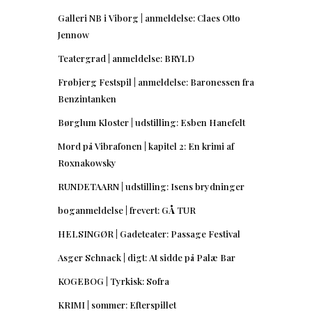
Galleri NB i Viborg | anmeldelse: Claes Otto
Jennow
Teatergrad | anmeldelse: BRYLD
Frøbjerg Festspil | anmeldelse: Baronessen fra
Benzintanken
Børglum Kloster | udstilling: Esben Hanefelt
Mord på Vibrafonen | kapitel 2: En krimi af
Roxnakowsky
RUNDETAARN | udstilling: Isens brydninger
boganmeldelse | frevert: GÅ TUR
HELSINGØR | Gadeteater: Passage Festival
Asger Schnack | digt: At sidde på Palæ Bar
KOGEBOG | Tyrkisk: Sofra
KRIMI | sommer: Efterspillet