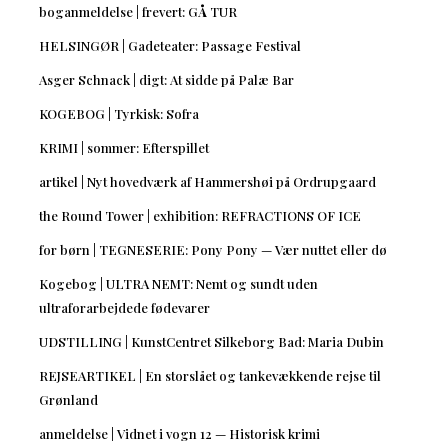
boganmeldelse | frevert: GÅ TUR
HELSINGØR | Gadeteater: Passage Festival
Asger Schnack | digt: At sidde på Palæ Bar
KOGEBOG | Tyrkisk: Sofra
KRIMI | sommer: Efterspillet
artikel | Nyt hovedværk af Hammershøi på Ordrupgaard
the Round Tower | exhibition: REFRACTIONS OF ICE
for børn | TEGNESERIE: Pony Pony — Vær nuttet eller dø
Kogebog | ULTRA NEMT: Nemt og sundt uden
ultraforarbejdede fødevarer
UDSTILLING | KunstCentret Silkeborg Bad: Maria Dubin
REJSEARTIKEL | En storslået og tankevækkende rejse til
Grønland
anmeldelse | Vidnet i vogn 12 — Historisk krimi