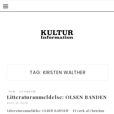
Skip
to
content
TAG:
KIRSTEN WALTHER
FILM
LITTERATUR
Litteraturanmeldelse: OLSEN BANDEN
APRIL 22, 2026
Litteraturanmeldelse: OLSEN BANDEN Et værk af Christian