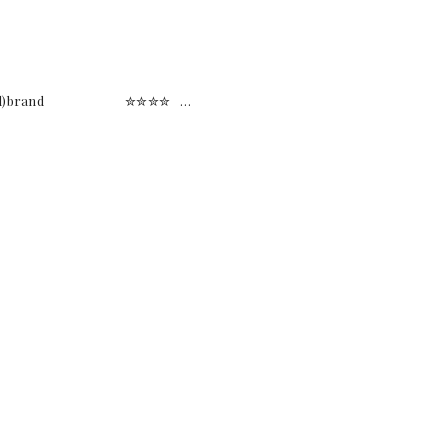
vanligt (øl)brand ✮✮✮✮ …