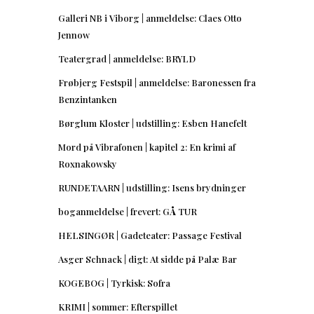
Galleri NB i Viborg | anmeldelse: Claes Otto
Jennow
Teatergrad | anmeldelse: BRYLD
Frøbjerg Festspil | anmeldelse: Baronessen fra
Benzintanken
Børglum Kloster | udstilling: Esben Hanefelt
Mord på Vibrafonen | kapitel 2: En krimi af
Roxnakowsky
RUNDETAARN | udstilling: Isens brydninger
boganmeldelse | frevert: GÅ TUR
HELSINGØR | Gadeteater: Passage Festival
Asger Schnack | digt: At sidde på Palæ Bar
KOGEBOG | Tyrkisk: Sofra
KRIMI | sommer: Efterspillet