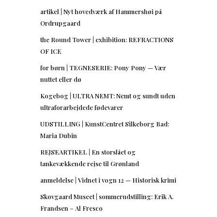
artikel | Nyt hovedværk af Hammershøi på
Ordrupgaard
the Round Tower | exhibition: REFRACTIONS
OF ICE
for børn | TEGNESERIE: Pony Pony — Vær
nuttet eller dø
Kogebog | ULTRA NEMT: Nemt og sundt uden
ultraforarbejdede fødevarer
UDSTILLING | KunstCentret Silkeborg Bad:
Maria Dubin
REJSEARTIKEL | En storslået og
tankevækkende rejse til Grønland
anmeldelse | Vidnet i vogn 12 — Historisk krimi
Skovgaard Museet | sommerudstilling: Erik A.
Frandsen – Al Fresco