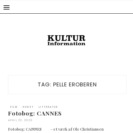
Skip
to
content
TAG:
PELLE EROBEREN
FILM
KUNST
LITTERATUR
Fotobog: CANNES
APRIL 22, 2026
Fotobog: CANNES – et værk af Ole Christiansen