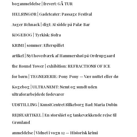
boganmeldelse | frevert: GÅ TUR
HELSINGØR | Gadeteater: Passage Festival
Asger Schnack | digt: At sidde på Palæ Bar
KOGEBOG | Tyrkisk: Sofra
KRIMI | sommer: Efterspillet
artikel | Nyt hovedværk af Hammershøi på Ordrupgaard
the Round Tower | exhibition: REFRACTIONS OF ICE
for børn | TEGNESERIE: Pony Pony — Vær nuttet eller dø
Kogebog | ULTRA NEMT: Nemt og sundt uden
ultraforarbejdede fødevarer
UDSTILLING | KunstCentret Silkeborg Bad: Maria Dubin
REJSEARTIKEL | En storslået og tankevækkende rejse til
Grønland
anmeldelse | Vidnet i vogn 12 — Historisk krimi