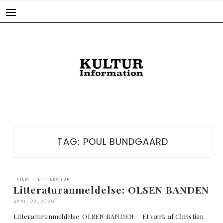
Skip
to
content
TAG:
POUL BUNDGAARD
FILM
LITTERATUR
Litteraturanmeldelse: OLSEN BANDEN
APRIL 22, 2026
Litteraturanmeldelse: OLSEN BANDEN Et værk af Christian