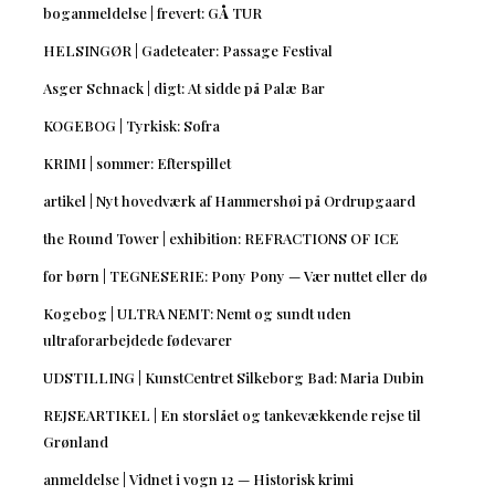
boganmeldelse | frevert: GÅ TUR
HELSINGØR | Gadeteater: Passage Festival
Asger Schnack | digt: At sidde på Palæ Bar
KOGEBOG | Tyrkisk: Sofra
KRIMI | sommer: Efterspillet
artikel | Nyt hovedværk af Hammershøi på Ordrupgaard
the Round Tower | exhibition: REFRACTIONS OF ICE
for børn | TEGNESERIE: Pony Pony — Vær nuttet eller dø
Kogebog | ULTRA NEMT: Nemt og sundt uden
ultraforarbejdede fødevarer
UDSTILLING | KunstCentret Silkeborg Bad: Maria Dubin
REJSEARTIKEL | En storslået og tankevækkende rejse til
Grønland
anmeldelse | Vidnet i vogn 12 — Historisk krimi